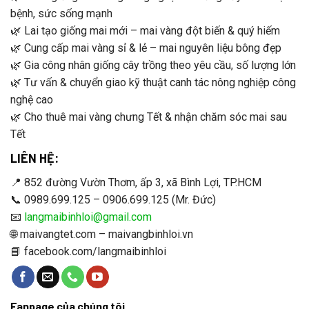
bệnh, sức sống mạnh
🌿 Lai tạo giống mai mới – mai vàng đột biến & quý hiếm
🌿 Cung cấp mai vàng sỉ & lẻ – mai nguyên liệu bông đẹp
🌿 Gia công nhân giống cây trồng theo yêu cầu, số lượng lớn
🌿 Tư vấn & chuyển giao kỹ thuật canh tác nông nghiệp công
nghệ cao
🌿 Cho thuê mai vàng chưng Tết & nhận chăm sóc mai sau
Tết
LIÊN HỆ:
📍 852 đường Vườn Thơm, ấp 3, xã Bình Lợi, TP.HCM
📞 0989.699.125 – 0906.699.125 (Mr. Đức)
📧
langmaibinhloi@gmail.com
🌐 maivangtet.com – maivangbinhloi.vn
📘 facebook.com/langmaibinhloi
Fanpage của chúng tôi