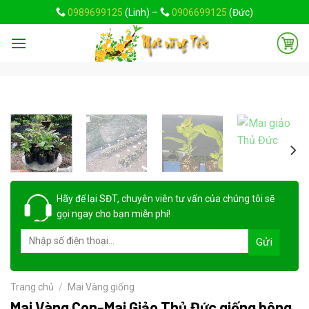
Skip
0989699125
(Linh) –
0906699125
(Đức)
to
content
Hãy để lại
SĐT, chuyên viên tư vấn
của chúng tôi sẽ
gọi ngay cho bạn
miễn phí!
Trang chủ
/
Mai Vàng giống
Mai Vàng Con-Mai Giảo Thủ Đức giống bông