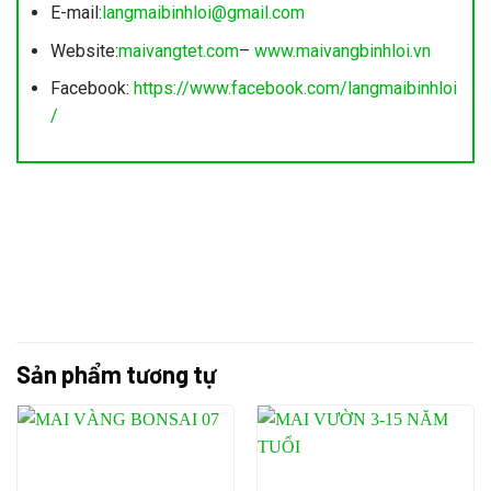
E-mail:
langmaibinhloi@gmail.com
Website:
maivangtet.com
–
www.maivangbinhloi.vn
Facebook:
https://www.facebook.com/langmaibinhloi
/
Sản phẩm tương tự