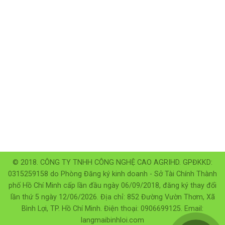
© 2018. CÔNG TY TNHH CÔNG NGHỆ CAO AGRIHD. GPĐKKD:
0315259158 do Phòng Đăng ký kinh doanh - Sở Tài Chính Thành
phố Hồ Chí Minh cấp lần đầu ngày 06/09/2018, đăng ký thay đổi
lần thứ 5 ngày 12/06/2026. Địa chỉ: 852 Đường Vườn Thơm, Xã
Bình Lợi, TP. Hồ Chí Minh. Điện thoại: 0906699125. Email:
langmaibinhloi.com