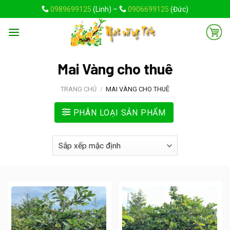
Skip
0989699125
(Linh) –
0906699125
(Đức)
to
content
Mai Vàng cho thuê
TRANG CHỦ
/
MAI VÀNG CHO THUÊ
PHÂN LOẠI SẢN PHẨM