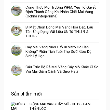
Công Thức Môi Trường WPM: Yếu Tố Quyết
Định Thành Công Khi Nhân Chồi Mai Vàng
(Ochna integerrima)
Bí Mật Chọn Dòng Mai Vàng Hoa Đẹp, Lâu
Tàn: Ứng Dụng Vật Liệu Ưu Tú THLI-9 &
THLII-7
Cây Mai Vàng Nuôi Cấy In Vitro Có Bền
Không? Phân Tích Tuổi Thọ Dưới Góc Độ
Sinh Lý Học
Cấu Trúc Bộ Rễ Mai Vàng Cấy Mô Khác Gì So
Với Mai Giâm Cành Và Gieo Hạt?
Sản phẩm mới
GIỐNG MAI VÀNG CẤY MÔ - HD12 - CAM
THIÊN LỘC