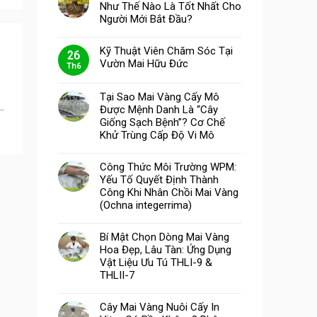
Như Thế Nào Là Tốt Nhất Cho
Người Mới Bắt Đầu?
Kỹ Thuật Viên Chăm Sóc Tại
26
Vườn Mai Hữu Đức
Th6
Tại Sao Mai Vàng Cấy Mô
.
Được Mệnh Danh Là “Cây
Giống Sạch Bệnh”? Cơ Chế
Khử Trùng Cấp Độ Vi Mô
Công Thức Môi Trường WPM:
Yếu Tố Quyết Định Thành
Công Khi Nhân Chồi Mai Vàng
(Ochna integerrima)
Bí Mật Chọn Dòng Mai Vàng
Hoa Đẹp, Lâu Tàn: Ứng Dụng
Vật Liệu Ưu Tú THLI-9 &
THLII-7
Cây Mai Vàng Nuôi Cấy In