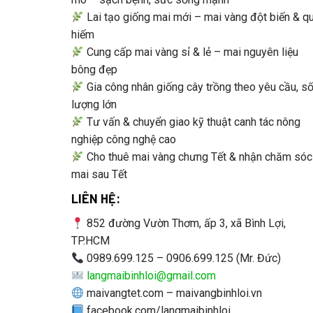
Lai tạo giống mai mới – mai vàng đột biến & q
hiếm
Cung cấp mai vàng sỉ & lẻ – mai nguyên liệu
bông đẹp
Gia công nhân giống cây trồng theo yêu cầu, s
lượng lớn
Tư vấn & chuyển giao kỹ thuật canh tác nông
nghiệp công nghệ cao
Cho thuê mai vàng chưng Tết & nhận chăm sóc
mai sau Tết
LIÊN HỆ:
852 đường Vườn Thơm, ấp 3, xã Bình Lợi,
TP.HCM
0989.699.125 – 0906.699.125 (Mr. Đức)
langmaibinhloi@gmail.com
maivangtet.com – maivangbinhloi.vn
facebook.com/langmaibinhloi