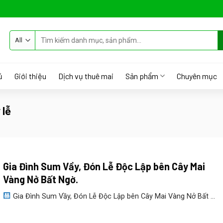
Tìm
kiếm:
ủ
Giới thiệu
Dịch vụ thuê mai
Sản phẩm
Chuyên mục
 lễ
Gia Đình Sum Vầy, Đón Lễ Độc Lập bên Cây Mai
Vàng Nở Bất Ngờ.
Gia Đình Sum Vầy, Đón Lễ Độc Lập bên Cây Mai Vàng Nở Bất ...