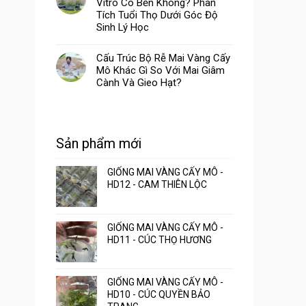
Vitro Có Bền Không? Phân
Tích Tuổi Thọ Dưới Góc Độ
Sinh Lý Học
Cấu Trúc Bộ Rễ Mai Vàng Cấy
Mô Khác Gì So Với Mai Giâm
Cành Và Gieo Hạt?
Sản phẩm mới
GIỐNG MAI VÀNG CẤY MÔ -
HD12 - CAM THIÊN LỘC
GIỐNG MAI VÀNG CẤY MÔ -
HD11 - CÚC THỌ HƯƠNG
GIỐNG MAI VÀNG CẤY MÔ -
HD10 - CÚC QUYỀN BẢO