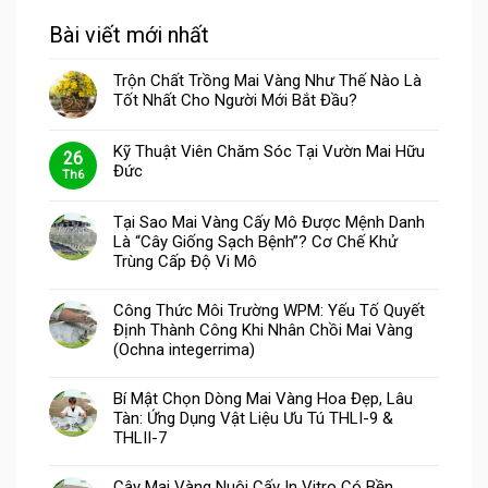
Bài viết mới nhất
Trộn Chất Trồng Mai Vàng Như Thế Nào Là
Tốt Nhất Cho Người Mới Bắt Đầu?
Kỹ Thuật Viên Chăm Sóc Tại Vườn Mai Hữu
26
Đức
Th6
Tại Sao Mai Vàng Cấy Mô Được Mệnh Danh
Là “Cây Giống Sạch Bệnh”? Cơ Chế Khử
Trùng Cấp Độ Vi Mô
Công Thức Môi Trường WPM: Yếu Tố Quyết
Định Thành Công Khi Nhân Chồi Mai Vàng
(Ochna integerrima)
Bí Mật Chọn Dòng Mai Vàng Hoa Đẹp, Lâu
Tàn: Ứng Dụng Vật Liệu Ưu Tú THLI-9 &
THLII-7
Cây Mai Vàng Nuôi Cấy In Vitro Có Bền