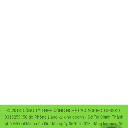
© 2018. CÔNG TY TNHH CÔNG NGHỆ CAO AGRIHD. GPĐKKD:
0315259158 do Phòng Đăng ký kinh doanh - Sở Tài Chính Thành
phố Hồ Chí Minh cấp lần đầu ngày 06/09/2018, đăng ký thay đổi