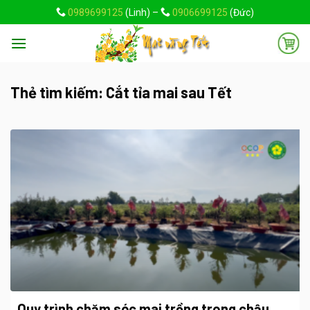
Skip
0989699125
(Linh) –
0906699125
(Đức)
to
content
Thẻ tìm kiếm:
Cắt tỉa mai sau Tết
Quy trình chăm sóc mai trồng trong chậu