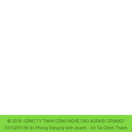
© 2018. CÔNG TY TNHH CÔNG NGHỆ CAO AGRIHD. GPĐKKD:
0315259158 do Phòng Đăng ký kinh doanh - Sở Tài Chính Thành