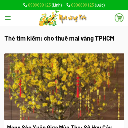
Skip
0989699125
(Linh) –
0906699125
(Đức)
to
content
Thẻ tìm kiếm:
cho thuê mai vàng TPHCM
Mang Sắc Xuân Giữa Mùa Thu: Sở Hữu Cây