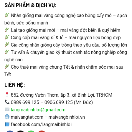
SẢN PHẨM & DỊCH VỤ:
Nhân giống mai vàng công nghệ cao bằng cấy mô – sạch
bệnh, sức sống mạnh
Lai tạo giống mai mới – mai vàng đột biến & quý hiếm
Cung cấp mai vàng sỉ & lẻ – mai nguyên liệu bông đẹp
Gia công nhân giống cây trồng theo yêu cầu, số lượng lớn
Tư vấn & chuyển giao kỹ thuật canh tác nông nghiệp công
nghệ cao
Cho thuê mai vàng chưng Tết & nhận chăm sóc mai sau
Tết
LIÊN HỆ:
852 đường Vườn Thơm, ấp 3, xã Bình Lợi, TP.HCM
0989.699.125 – 0906.699.125 (Mr. Đức)
langmaibinhloi@gmail.com
maivangtet.com – maivangbinhloi.vn
facebook.com/langmaibinhloi