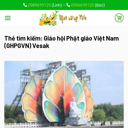
Skip
0989699125
(Linh) –
0906699125
(Đức)
to
content
Thẻ tìm kiếm:
Giáo hội Phật giáo Việt Nam
(GHPGVN) Vesak