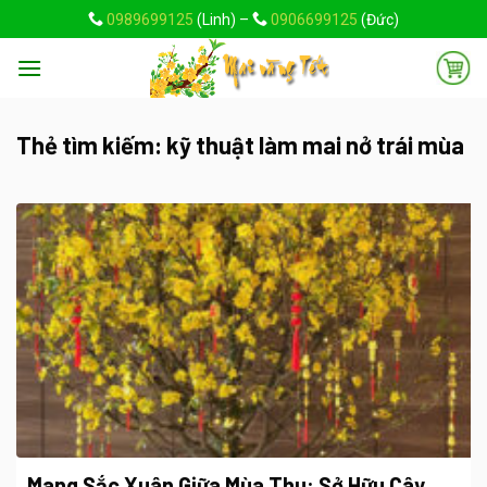
Skip
0989699125
(Linh) –
0906699125
(Đức)
to
content
Thẻ tìm kiếm:
kỹ thuật làm mai nở trái mùa
Mang Sắc Xuân Giữa Mùa Thu: Sở Hữu Cây