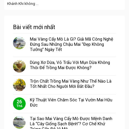
Khánh Khi không ...
Bài viết mới nhất
Mai Vàng Cấy Mô Là Gì? Giải Mã Công Nghệ
Đứng Sau Những Chậu Mai “Đẹp Không
Tưởng” Ngày Tết
Dùng Xơ Dừa, Vỏ Trấu Với Mụn Dừa Không
Thôi Để Trồng Mai Được Không?
Trộn Chất Trồng Mai Vàng Như Thế Nào Là
Tốt Nhất Cho Người Mới Bắt Đầu?
Kỹ Thuật Viên Chăm Sóc Tại Vườn Mai Hữu
26
Đức
Th6
Tại Sao Mai Vàng Cấy Mô Được Mệnh Danh
Là “Cây Giống Sạch Bệnh”? Cơ Chế Khử
Trùng Cấp Độ Vi Mô