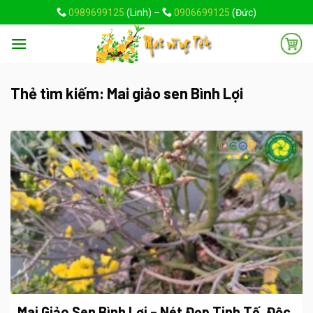
Skip
0989699125
(Linh) –
0906699125
(Đức)
to
content
Thẻ tìm kiếm:
Mai giảo sen Bình Lợi
Mai Giảo Sen Bình Lợi – Nét Đẹp Tinh Tế, Độc