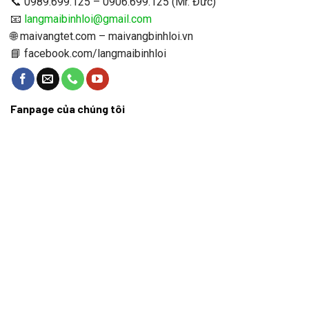
📞 0989.699.125 – 0906.699.125 (Mr. Đức)
📧
langmaibinhloi@gmail.com
🌐 maivangtet.com – maivangbinhloi.vn
📘 facebook.com/langmaibinhloi
Fanpage của chúng tôi