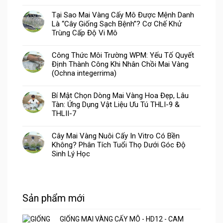
Tại Sao Mai Vàng Cấy Mô Được Mệnh Danh
Là “Cây Giống Sạch Bệnh”? Cơ Chế Khử
Trùng Cấp Độ Vi Mô
Công Thức Môi Trường WPM: Yếu Tố Quyết
Định Thành Công Khi Nhân Chồi Mai Vàng
(Ochna integerrima)
Bí Mật Chọn Dòng Mai Vàng Hoa Đẹp, Lâu
Tàn: Ứng Dụng Vật Liệu Ưu Tú THLI-9 &
THLII-7
Cây Mai Vàng Nuôi Cấy In Vitro Có Bền
Không? Phân Tích Tuổi Thọ Dưới Góc Độ
Sinh Lý Học
Sản phẩm mới
GIỐNG MAI VÀNG CẤY MÔ - HD12 - CAM