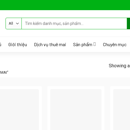
Tìm
kiếm:
ủ
Giới thiệu
Dịch vụ thuê mai
Sản phẩm
Chuyên mục
Showing al
 MAI”