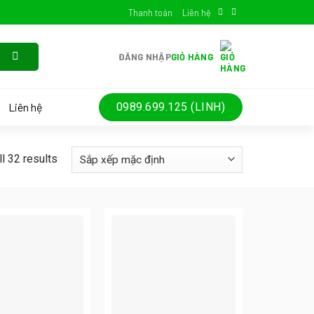
Thanh toán
Liên hệ
ĐĂNG NHẬP
GIỎ HÀNG
Liên hệ
0989.699.125 (LINH)
l 32 results