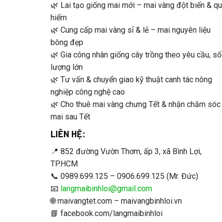
🌿 Lai tạo giống mai mới – mai vàng đột biến & q
hiếm
🌿 Cung cấp mai vàng sỉ & lẻ – mai nguyên liệu
bông đẹp
🌿 Gia công nhân giống cây trồng theo yêu cầu, số
lượng lớn
🌿 Tư vấn & chuyển giao kỹ thuật canh tác nông
nghiệp công nghệ cao
🌿 Cho thuê mai vàng chưng Tết & nhận chăm sóc
mai sau Tết
LIÊN HỆ:
📍 852 đường Vườn Thơm, ấp 3, xã Bình Lợi,
TP.HCM
📞 0989.699.125 – 0906.699.125 (Mr. Đức)
📧
langmaibinhloi@gmail.com
🌐 maivangtet.com – maivangbinhloi.vn
📘 facebook.com/langmaibinhloi