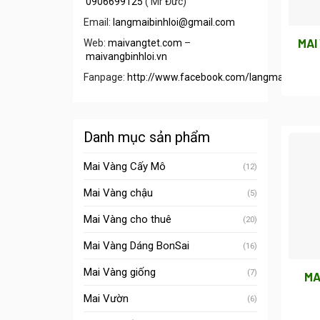
0906699125
( Mr Đức)
Email:
langmaibinhloi@gmail.com
MAI
Web:
maivangtet.com
–
maivangbinhloi.vn
Fanpage:
http://www.facebook.com/langmaibinhloi/
Danh mục sản phẩm
Mai Vàng Cấy Mô
(12)
Mai Vàng chậu
(5)
Mai Vàng cho thuê
(20)
Mai Vàng Dáng BonSai
(16)
Mai Vàng giống
(7)
MA
Mai Vườn
(6)