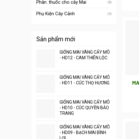
Phân. thuốc cho cây Mai
(8)
Phụ Kiện Cây Cảnh
(4)
Sản phẩm mới
GIỐNG MAI VÀNG CẤY MÔ
- HD12 - CAM THIÊN LỘC
GIỐNG MAI VÀNG CẤY MÔ
MA
- HD11 - CÚC THỌ HƯƠNG
GIỐNG MAI VÀNG CẤY MÔ
- HD10 - CÚC QUYỀN BẢO
TRANG
GIỐNG MAI VÀNG CẤY MÔ
- HD09 - BẠCH MAI BÌNH
LỢI