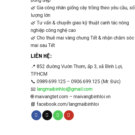
bông đẹp
🌿 Gia công nhân giống cây trồng theo yêu cầu, số
lượng lớn
🌿 Tư vấn & chuyển giao kỹ thuật canh tác nông
nghiệp công nghệ cao
🌿 Cho thuê mai vàng chưng Tết & nhận chăm sóc
mai sau Tết
LIÊN HỆ:
📍 852 đường Vườn Thơm, ấp 3, xã Bình Lợi,
TP.HCM
📞 0989.699.125 – 0906.699.125 (Mr. Đức)
📧
langmaibinhloi@gmail.com
🌐 maivangtet.com – maivangbinhloi.vn
📘 facebook.com/langmaibinhloi