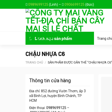
Skip
0989699125
(Linh) –
0906699125
(Đức)
to
content
Trang ch
Danh mục sản phẩm
CHẬU NHỰA C6
TRANG CHỦ
/
SẢN PHẨM ĐƯỢC GẮN THẺ “CHẬU NHỰA C6
Thông tin cửa hàng
Địa chỉ: 852 đường Vườn Thơm, ấp 3
xã Bình Lợi, huyện Bình Chánh, TP
HCM
Điện thoại:
0989699125
–