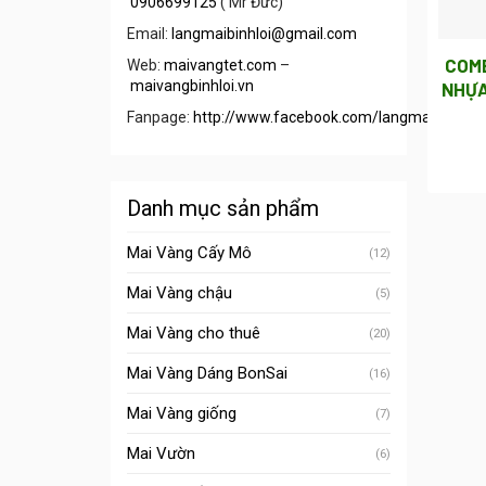
0906699125
( Mr Đức)
Email:
langmaibinhloi@gmail.com
COMB
Web:
maivangtet.com
–
maivangbinhloi.vn
NHỰA
Fanpage:
http://www.facebook.com/langmaibinhloi/
Danh mục sản phẩm
Mai Vàng Cấy Mô
(12)
Mai Vàng chậu
(5)
Mai Vàng cho thuê
(20)
Mai Vàng Dáng BonSai
(16)
Mai Vàng giống
(7)
Mai Vườn
(6)