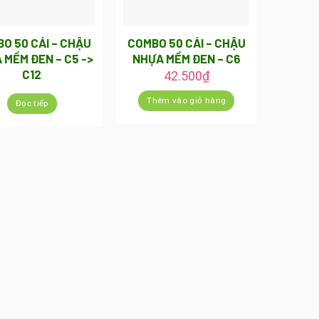
O 50 CÁI – CHẬU
COMBO 50 CÁI – CHẬU
 MỀM ĐEN – C5 ->
NHỰA MỀM ĐEN – C6
C12
42.500
₫
Thêm vào giỏ hàng
Đọc tiếp