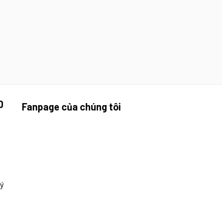
D
Fanpage của chúng tôi
uý