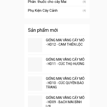
Phân. thuốc cho cây Mai
(8)
Phụ Kiện Cây Cảnh
(4)
Sản phẩm mới
GIỐNG MAI VÀNG CẤY MÔ
- HD12 - CAM THIÊN LỘC
GIỐNG MAI VÀNG CẤY MÔ
- HD11 - CÚC THỌ HƯƠNG
GIỐNG MAI VÀNG CẤY MÔ
- HD10 - CÚC QUYỀN BẢO
TRANG
GIỐNG MAI VÀNG CẤY MÔ
- HD09 - BẠCH MAI BÌNH
LỢI