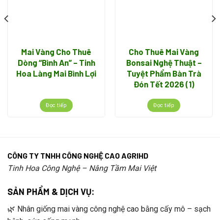
Mai Vàng Cho Thuê
Cho Thuê Mai Vàng
Dòng “Bình An” – Tinh
Bonsai Nghệ Thuật –
Hoa Làng Mai Bình Lợi
Tuyệt Phẩm Bàn Trà
Đón Tết 2026 (1)
Đọc tiếp
Đọc tiếp
1. Tại sao Mai vàng Làng Mai Bình Lợi là lựa
chọn số 1?
CÔNG TY TNHH CÔNG NGHỆ CAO AGRIHD
Tinh Hoa Công Nghệ – Nâng Tầm Mai Việt
Không phải ngẫu nhiên mà
Mai vàng Bình Lợi
trở thành
SẢN PHẨM & DỊCH VỤ:
thương hiệu nức tiếng.
🌿 Nhân giống mai vàng công nghệ cao bằng cấy mô – sạch