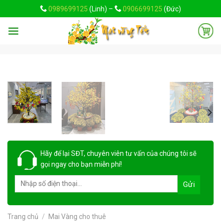
Skip
0989699125
(Linh) –
0906699125
(Đức)
to
content
Hãy để lại
SĐT, chuyên viên tư vấn
của chúng tôi sẽ
gọi ngay cho bạn
miễn phí!
Trang chủ
/
Mai Vàng cho thuê