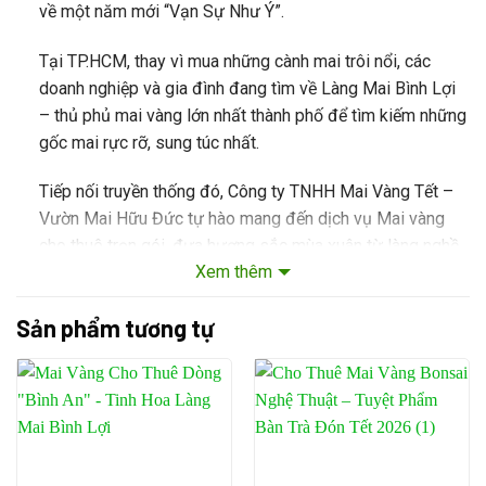
về một năm mới “Vạn Sự Như Ý”.
Tại TP.HCM, thay vì mua những cành mai trôi nổi, các
doanh nghiệp và gia đình đang tìm về
Làng Mai Bình Lợi
– thủ phủ mai vàng lớn nhất thành phố để tìm kiếm những
gốc mai rực rỡ, sung túc nhất.
Tiếp nối truyền thống đó,
Công ty TNHH Mai Vàng Tết –
Vườn Mai Hữu Đức
tự hào mang đến dịch vụ
Mai vàng
cho thuê
trọn gói, đưa hương sắc mùa xuân từ làng nghề
Xem thêm
vào tận văn phòng và tư gia của bạn.
Sản phẩm tương tự