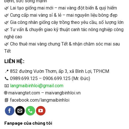
bệnh, sức sống mạnh
Nhờ thổ nhưỡng phèn chua đặc trưng và kỹ thuật ghép
🌿 Lai tạo giống mai mới – mai vàng đột biến & quý hiếm
cành điêu luyện, cây mai tại đây có màu hoa vàng đậm,
🌿 Cung cấp mai vàng sỉ & lẻ – mai nguyên liệu bông đẹp
cánh dày, lâu tàn và bộ rễ cực khỏe.
🌿 Gia công nhân giống cây trồng theo yêu cầu, số lượng lớn
🌿 Tư vấn & chuyển giao kỹ thuật canh tác nông nghiệp công
Dịch vụ
thuê mai Tết TPHCM
của Vườn mai Hữu Đức
nghệ cao
cam kết mang đến những gốc mai “thuần chủng” từ làng
🌿 Cho thuê mai vàng chưng Tết & nhận chăm sóc mai sau
nghề, thay thế hoàn toàn nỗi lo mua phải
mai vàng giả
hay
Tết
cây kém chất lượng.
LIÊN HỆ:
📍 852 đường Vườn Thơm, ấp 3, xã Bình Lợi, TP.HCM
📞 0989.699.125 – 0906.699.125 (Mr. Đức)
📧
langmaibinhloi@gmail.com
🌐 maivangtet.com – maivangbinhloi.vn
📘 facebook.com/langmaibinhloi
Fanpage của chúng tôi