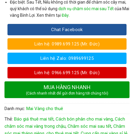
Đặc biệt.
Sau Tết, Nếu không có thời gian để chăm sóc cây mai,
quý khách có thể sử dụng
dịch vụ chăm sóc mai sau Tết
của Mai
vàng Bình Lợi. Xen thêm tại
Đây
.
Chat Facebook
Liên hệ: 0989.699.125 (Mr. Đức)
Liên hệ Zalo: 0989699125
Liên hệ: 0966.699.125 (Mr. Đức)
MUA HÀNG NHANH
(Cách nhanh nhất để gửi đơn hàng tới chúng tôi)
Danh mục:
Mai Vàng cho thuê
Thẻ:
Báo giá thuê mai tết
,
Cách bón phân cho mai vàng
,
Cách
chăm sóc mai vàng trong chậu
,
Chăm sóc mai sau tết
,
Chăm
sóc mai tháng giêng
,
cho thuê mai tết
,
Cung cấp mai vàng sỉ lẻ
,