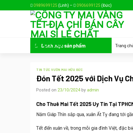
Skip
0989699125
(Linh) –
0906699125
(Đức)
to
content
Trang ch
Danh mục sản phẩm
TIN TỨC VƯỜN MAI HỮU ĐỨC
Đón Tết 2025 với Dịch Vụ C
Posted on
23/10/2024
by
admin
Cho Thuê Mai Tết 2025 Uy Tín Tại TPHC
Năm Giáp Thìn sắp qua, xuân
Ất Tỵ
đang tới gầ
Tết đến xuân về, trong mỗi gia đình Việt, đặc bi