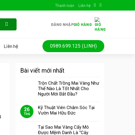
Thanh toán
Liên hệ
ĐĂNG NHẬP
GIỎ HÀNG
Liên hệ
0989.699.125 (LINH)
Bài viết mới nhất
Trộn Chất Trồng Mai Vàng Như
Thế Nào Là Tốt Nhất Cho
Người Mới Bắt Đầu?
Kỹ Thuật Viên Chăm Sóc Tại
26
Vườn Mai Hữu Đức
Th6
.
Tại Sao Mai Vàng Cấy Mô
Được Mệnh Danh Là “Cây