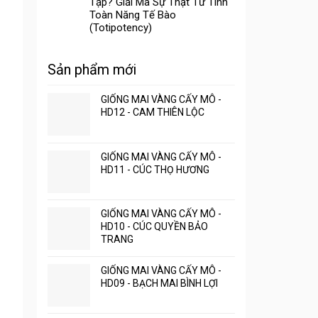
Tạp? Giải Mã Sự Thật Từ Tính
Toàn Năng Tế Bào
(Totipotency)
Sản phẩm mới
GIỐNG MAI VÀNG CẤY MÔ -
HD12 - CAM THIÊN LỘC
GIỐNG MAI VÀNG CẤY MÔ -
HD11 - CÚC THỌ HƯƠNG
GIỐNG MAI VÀNG CẤY MÔ -
HD10 - CÚC QUYỀN BẢO
TRANG
GIỐNG MAI VÀNG CẤY MÔ -
HD09 - BẠCH MAI BÌNH LỢI