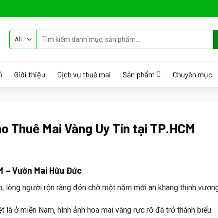
Tìm
kiếm:
ủ
Giới thiệu
Dịch vụ thuê mai
Sản phẩm
Chuyên mục
ho Thuê Mai Vàng Uy Tín tại TP.HCM
M – Vườn Mai Hữu Đức
n, lòng người rộn ràng đón chờ một năm mới an khang thịnh vượng
ệt là ở miền Nam, hình ảnh hoa mai vàng rực rỡ đã trở thành biểu