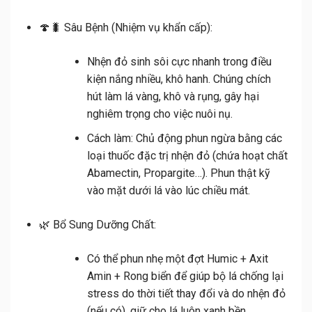
🍄🐛
Sâu Bệnh (Nhiệm vụ khẩn cấp):
Nhện đỏ
sinh sôi cực nhanh trong điều
kiện nắng nhiều, khô hanh. Chúng chích
hút làm lá vàng, khô và rụng, gây hại
nghiêm trọng cho việc nuôi nụ.
Cách làm:
Chủ động phun ngừa bằng các
loại thuốc đặc trị nhện đỏ (chứa hoạt chất
Abamectin, Propargite…). Phun thật kỹ
vào
mặt dưới lá
vào lúc chiều mát.
🌿
Bổ Sung Dưỡng Chất:
Có thể phun nhẹ một đợt
Humic + Axit
Amin + Rong biển
để giúp bộ lá chống lại
stress do thời tiết thay đổi và do nhện đỏ
(nếu có), giữ cho lá luôn xanh bền.