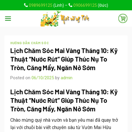
Skip
0989699125
(Linh) –
0906699125
(Đức)
to
content
HƯỚNG DẪN CHĂM SÓC
Lịch Chăm Sóc Mai Vàng Tháng 10: Kỹ
Thuật “Nước Rút” Giúp Thúc Nụ To
Tròn, Căng Mẩy, Ngăn Nở Sớm
Posted on
06/10/2025
by
admin
Lịch Chăm Sóc Mai Vàng Tháng 10: Kỹ
Thuật “Nước Rút” Giúp Thúc Nụ To
Tròn, Căng Mẩy, Ngăn Nở Sớm
Chào mừng quý nhà vườn và bạn yêu mai đã quay trở
lại với chuỗi bài viết chuyên sâu từ
Vườn Mai Hữu