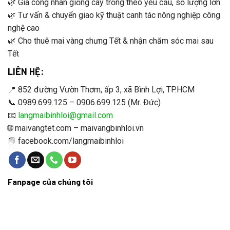
🌿 Gia công nhân giống cây trồng theo yêu cầu, số lượng lớn
🌿 Tư vấn & chuyển giao kỹ thuật canh tác nông nghiệp công
nghệ cao
🌿 Cho thuê mai vàng chưng Tết & nhận chăm sóc mai sau
Tết
LIÊN HỆ:
📍 852 đường Vườn Thơm, ấp 3, xã Bình Lợi, TP.HCM
📞 0989.699.125 – 0906.699.125 (Mr. Đức)
📧
langmaibinhloi@gmail.com
🌐 maivangtet.com – maivangbinhloi.vn
📘 facebook.com/langmaibinhloi
Fanpage của chúng tôi