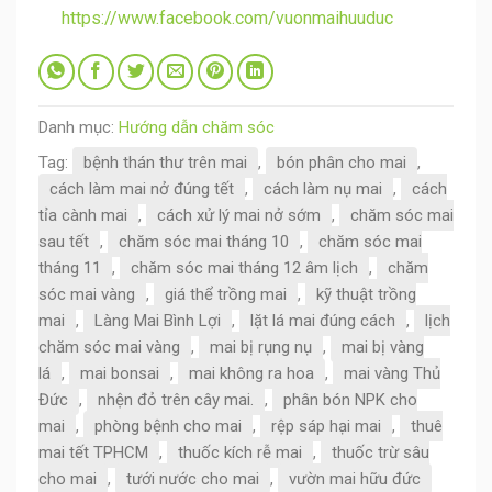
https://www.facebook.com/vuonmaihuuduc
Danh mục:
Hướng dẫn chăm sóc
Tag:
bệnh thán thư trên mai
,
bón phân cho mai
,
cách làm mai nở đúng tết
,
cách làm nụ mai
,
cách
tỉa cành mai
,
cách xử lý mai nở sớm
,
chăm sóc mai
sau tết
,
chăm sóc mai tháng 10
,
chăm sóc mai
tháng 11
,
chăm sóc mai tháng 12 âm lịch
,
chăm
sóc mai vàng
,
giá thể trồng mai
,
kỹ thuật trồng
mai
,
Làng Mai Bình Lợi
,
lặt lá mai đúng cách
,
lịch
chăm sóc mai vàng
,
mai bị rụng nụ
,
mai bị vàng
lá
,
mai bonsai
,
mai không ra hoa
,
mai vàng Thủ
Đức
,
nhện đỏ trên cây mai.
,
phân bón NPK cho
mai
,
phòng bệnh cho mai
,
rệp sáp hại mai
,
thuê
mai tết TPHCM
,
thuốc kích rễ mai
,
thuốc trừ sâu
cho mai
,
tưới nước cho mai
,
vườn mai hữu đức