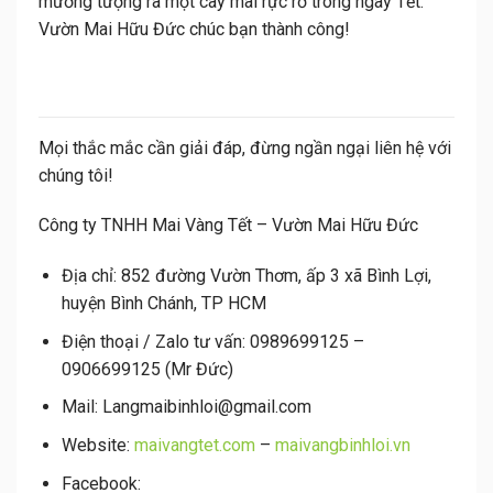
mường tượng ra một cây mai rực rỡ trong ngày Tết.
Vườn Mai Hữu Đức chúc bạn thành công!
Mọi thắc mắc cần giải đáp, đừng ngần ngại liên hệ với
chúng tôi!
Công ty TNHH Mai Vàng Tết – Vườn Mai Hữu Đức
Địa chỉ:
852 đường Vườn Thơm, ấp 3 xã Bình Lợi,
huyện Bình Chánh, TP HCM
Điện thoại / Zalo tư vấn:
0989699125 –
0906699125 (Mr Đức)
Mail:
Langmaibinhloi@gmail.com
Website:
maivangtet.com
–
maivangbinhloi.vn
Facebook: