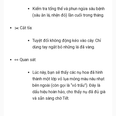
Kiểm tra tổng thể và phun ngừa sâu bệnh
(sâu ăn lá, nhện đỏ) lần cuối trong tháng.
✂️
Cắt tỉa:
Tuyệt đối không
động kéo vào cây. Chỉ
dùng tay ngắt bỏ những lá đã vàng.
👀
Quan sát:
Lúc này, bạn sẽ thấy các nụ hoa đã hình
thành một lớp vỏ lụa mỏng màu nâu nhạt
bên ngoài (còn gọi là “vỏ trấu”). Đây là
dấu hiệu hoàn hảo, cho thấy nụ đã đủ già
và sẵn sàng chờ Tết.