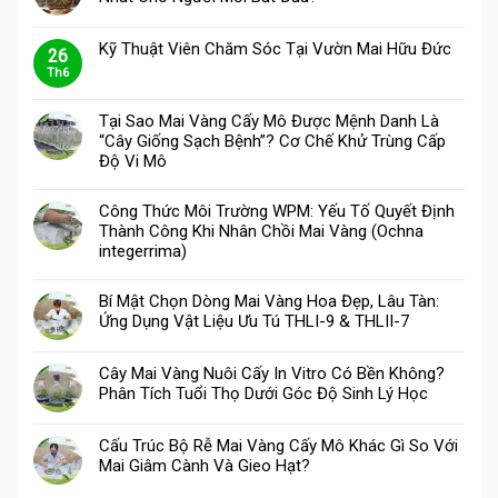
Kỹ Thuật Viên Chăm Sóc Tại Vườn Mai Hữu Đức
26
Th6
Tại Sao Mai Vàng Cấy Mô Được Mệnh Danh Là
“Cây Giống Sạch Bệnh”? Cơ Chế Khử Trùng Cấp
Độ Vi Mô
Công Thức Môi Trường WPM: Yếu Tố Quyết Định
Thành Công Khi Nhân Chồi Mai Vàng (Ochna
integerrima)
Bí Mật Chọn Dòng Mai Vàng Hoa Đẹp, Lâu Tàn:
Ứng Dụng Vật Liệu Ưu Tú THLI-9 & THLII-7
Cây Mai Vàng Nuôi Cấy In Vitro Có Bền Không?
Phân Tích Tuổi Thọ Dưới Góc Độ Sinh Lý Học
Cấu Trúc Bộ Rễ Mai Vàng Cấy Mô Khác Gì So Với
Mai Giâm Cành Và Gieo Hạt?