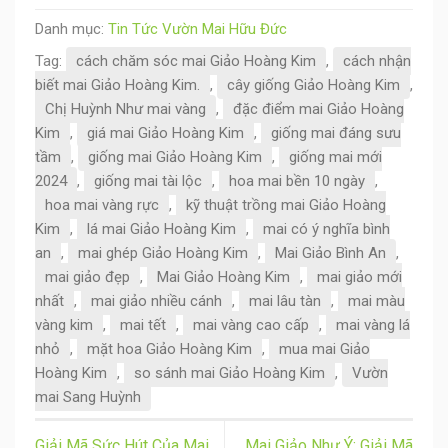
Danh mục:
Tin Tức Vườn Mai Hữu Đức
Tag:
cách chăm sóc mai Giảo Hoàng Kim
,
cách nhận
biết mai Giảo Hoàng Kim.
,
cây giống Giảo Hoàng Kim
,
Chị Huỳnh Như mai vàng
,
đặc điểm mai Giảo Hoàng
Kim
,
giá mai Giảo Hoàng Kim
,
giống mai đáng sưu
tầm
,
giống mai Giảo Hoàng Kim
,
giống mai mới
2024
,
giống mai tài lộc
,
hoa mai bền 10 ngày
,
hoa mai vàng rực
,
kỹ thuật trồng mai Giảo Hoàng
Kim
,
lá mai Giảo Hoàng Kim
,
mai có ý nghĩa bình
an
,
mai ghép Giảo Hoàng Kim
,
Mai Giảo Bình An
,
mai giảo đẹp
,
Mai Giảo Hoàng Kim
,
mai giảo mới
nhất
,
mai giảo nhiều cánh
,
mai lâu tàn
,
mai màu
vàng kim
,
mai tết
,
mai vàng cao cấp
,
mai vàng lá
nhỏ
,
mặt hoa Giảo Hoàng Kim
,
mua mai Giảo
Hoàng Kim
,
so sánh mai Giảo Hoàng Kim
,
Vườn
mai Sang Huỳnh
Giải Mã Sức Hút Của Mai
Mai Giảo Như Ý: Giải Mã