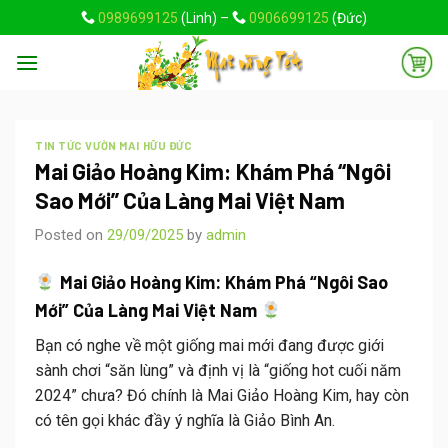
Skip
0989699125
(Linh) –
0906699125
(Đức)
to
content
TIN TỨC VƯỜN MAI HỮU ĐỨC
Mai Giảo Hoàng Kim: Khám Phá “Ngôi
Sao Mới” Của Làng Mai Việt Nam
Posted on
29/09/2025
by
admin
Mai Giảo Hoàng Kim: Khám Phá “Ngôi Sao
Mới” Của Làng Mai Việt Nam
Bạn có nghe về một giống mai mới đang được giới
sành chơi “săn lùng” và định vị là “giống hot cuối năm
2024” chưa?
Đó chính là Mai Giảo Hoàng Kim, hay còn
có tên gọi khác đầy ý nghĩa là Giảo Bình An
.