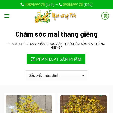
Skip
0989699125
(Linh) –
0906699125
(Đức)
to
content
Chăm sóc mai tháng giêng
TRANG CHỦ
/
SẢN PHẨM ĐƯỢC GẮN THẺ “CHĂM SÓC MAI THÁNG
GIÊNG”
PHÂN LOẠI SẢN PHẨM