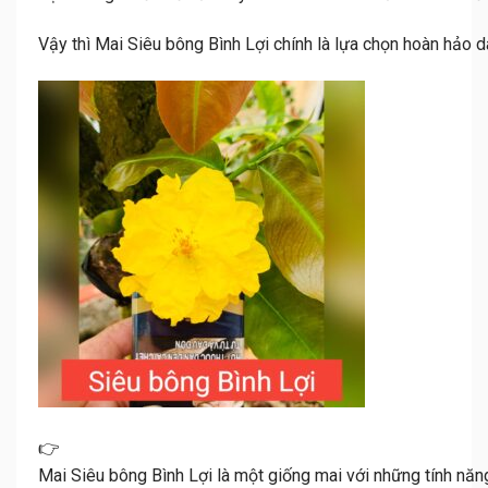
Vậy thì Mai Siêu bông Bình Lợi chính là lựa chọn hoàn hảo 
👉
Mai Siêu bông Bình Lợi là một giống mai với những tính năn