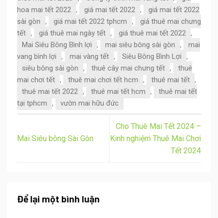
hoa mai tết 2022
,
giá mai tết 2022
,
giá mai tết 2022
sài gòn
,
giá mai tết 2022 tphcm
,
giá thuê mai chưng
tết
,
giá thuê mai ngày tết
,
giá thuê mai tết 2022
,
Mai Siêu Bông Bình lợi
,
mai siêu bông sài gòn
,
mai
vang bình lợi
,
mai vàng tết
,
Siêu Bông Bình Lợi
,
siêu bông sài gòn
,
thuê cây mai chưng tết
,
thuê
mai chơi tết
,
thuê mai chơi tết hcm
,
thuê mai tết
,
thuê mai tết 2022
,
thuê mai tết hcm
,
thuê mai tết
tại tphcm
,
vườn mai hữu đức
Cho Thuê Mai Tết 2024 –
Mai Siêu bông Sài Gòn
Kinh nghiệm Thuê Mai Chơi
Tết 2024
Để lại một bình luận