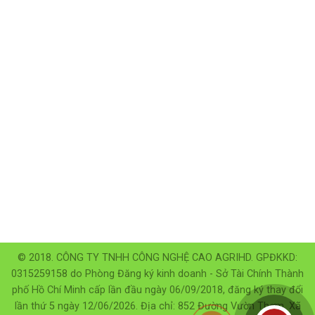
© 2018. CÔNG TY TNHH CÔNG NGHỆ CAO AGRIHD. GPĐKKD:
0315259158 do Phòng Đăng ký kinh doanh - Sở Tài Chính Thành
phố Hồ Chí Minh cấp lần đầu ngày 06/09/2018, đăng ký thay đổi
lần thứ 5 ngày 12/06/2026. Địa chỉ: 852 Đường Vườn Thơm, Xã