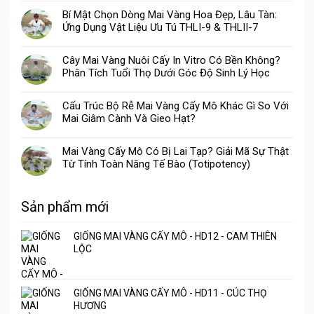
Bí Mật Chọn Dòng Mai Vàng Hoa Đẹp, Lâu Tàn:
Ứng Dụng Vật Liệu Ưu Tú THLI-9 & THLII-7
Cây Mai Vàng Nuôi Cấy In Vitro Có Bền Không?
Phân Tích Tuổi Thọ Dưới Góc Độ Sinh Lý Học
Cấu Trúc Bộ Rễ Mai Vàng Cấy Mô Khác Gì So Với
Mai Giâm Cành Và Gieo Hạt?
Mai Vàng Cấy Mô Có Bị Lai Tạp? Giải Mã Sự Thật
Từ Tính Toàn Năng Tế Bào (Totipotency)
Sản phẩm mới
GIỐNG MAI VÀNG CẤY MÔ - HD12 - CAM THIÊN
LỘC
GIỐNG MAI VÀNG CẤY MÔ - HD11 - CÚC THỌ
HƯƠNG