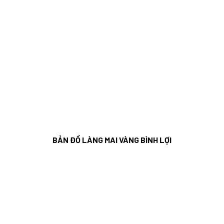
BẢN ĐỒ LÀNG MAI VÀNG BÌNH LỢI