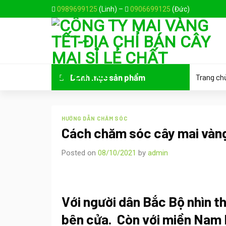
Skip
0989699125
(Linh) –
0906699125
(Đức)
to
content
Trang ch
Danh mục sản phẩm
HƯỚNG DẪN CHĂM SÓC
Cách chăm sóc cây mai vàng
Posted on
08/10/2021
by
admin
Với người dân Bắc Bộ nhìn t
bên cửa. Còn với miền Nam B