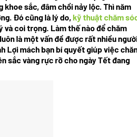
 khoe sắc, đâm chồi nảy lộc. Thì năm
ợng. Đó cũng là lý do,
kỹ thuật chăm só
ý và coi trọng. Làm thế nào để chăm
luôn là một vấn đề được rất nhiều ngườ
nh Lợi mách bạn bí quyết giúp việc chă
ên sắc vàng rực rỡ cho ngày Tết đang