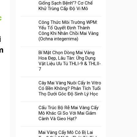
Giống Sạch Bệnh”? Cơ Chế
Khử Trùng Cấp Độ Vi Mô
c
Công Thức Môi Trường WPM:
Yếu Tố Quyết Định Thành
Công Khi Nhân Chồi Mai Vàng
i
(Ochna integerrima)
m
Bí Mật Chọn Dòng Mai Vàng
Hoa Đẹp, Lâu Tàn: Ứng Dụng
Vật Liệu Ưu Tú THLI-9 & THLII-
7
Cây Mai Vàng Nuôi Cấy In Vitro
Có Bền Không? Phân Tích Tuổi
Thọ Dưới Góc Độ Sinh Lý Học
Cấu Trúc Bộ Rễ Mai Vàng Cấy
Mô Khác Gì So Với Mai Giâm
Cành Và Gieo Hạt?
Mai Vàng Cấy Mô Có Bị Lai