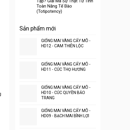
Tạp? Giải Mã Sự Thật Từ Tính
Toàn Năng Tế Bào
(Totipotency)
Sản phẩm mới
GIỐNG MAI VÀNG CẤY MÔ -
HD12 - CAM THIÊN LỘC
GIỐNG MAI VÀNG CẤY MÔ -
HD11 - CÚC THỌ HƯƠNG
GIỐNG MAI VÀNG CẤY MÔ -
HD10 - CÚC QUYỀN BẢO
g
TRANG
GIỐNG MAI VÀNG CẤY MÔ -
HD09 - BẠCH MAI BÌNH LỢI