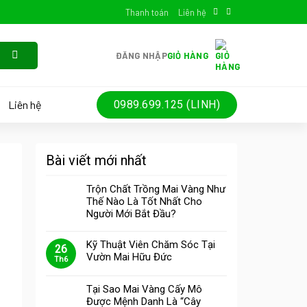
Thanh toán
Liên hệ
ĐĂNG NHẬP
GIỎ HÀNG
Liên hệ
0989.699.125 (LINH)
Bài viết mới nhất
Trộn Chất Trồng Mai Vàng Như
Thế Nào Là Tốt Nhất Cho
Người Mới Bắt Đầu?
Kỹ Thuật Viên Chăm Sóc Tại
26
Vườn Mai Hữu Đức
Th6
Tại Sao Mai Vàng Cấy Mô
,
Được Mệnh Danh Là “Cây