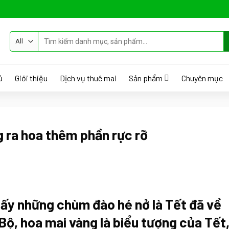
Tìm
kiếm:
ủ
Giới thiệu
Dịch vụ thuê mai
Sản phẩm
Chuyên mục
 ra hoa thêm phần rực rỡ
hấy những chùm đào hé nở là Tết đã về
ộ, hoa mai vàng là biểu tượng của Tết