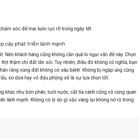
 chăm sóc để mai luôn rực rỡ trong ngày tết
úp cây phát triển lành mạnh
 đất. Nên khách hàng cũng không cần quá lo ngại vấn đề này. Chọn
 thịt thậm chí đất lẫn sỏi. Tuy nhiên, điều đó không có nghĩa, bạn
 chắn rằng vùng đất không có sâu bệnh. Không bị ngập úng cũng
trấu, xơ dừa hay vỏ đậu phộng sẽ là sự lựa chọn tốt.
àng
khác như bón phân, tưới nước, cắt tỉa cành cũng vô cùng quan
ển lành mạnh. Không có lý do gì sắc vàng lại không nở rộ trong