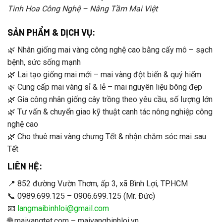
Tinh Hoa Công Nghệ – Nâng Tầm Mai Việt
SẢN PHẨM & DỊCH VỤ:
🌿 Nhân giống mai vàng công nghệ cao bằng cấy mô – sạch
bệnh, sức sống mạnh
🌿 Lai tạo giống mai mới – mai vàng đột biến & quý hiếm
🌿 Cung cấp mai vàng sỉ & lẻ – mai nguyên liệu bông đẹp
🌿 Gia công nhân giống cây trồng theo yêu cầu, số lượng lớn
🌿 Tư vấn & chuyển giao kỹ thuật canh tác nông nghiệp công
nghệ cao
🌿 Cho thuê mai vàng chưng Tết & nhận chăm sóc mai sau
Tết
LIÊN HỆ:
📍 852 đường Vườn Thơm, ấp 3, xã Bình Lợi, TP.HCM
📞 0989.699.125 – 0906.699.125 (Mr. Đức)
📧
langmaibinhloi@gmail.com
🌐 maivangtet.com – maivangbinhloi.vn