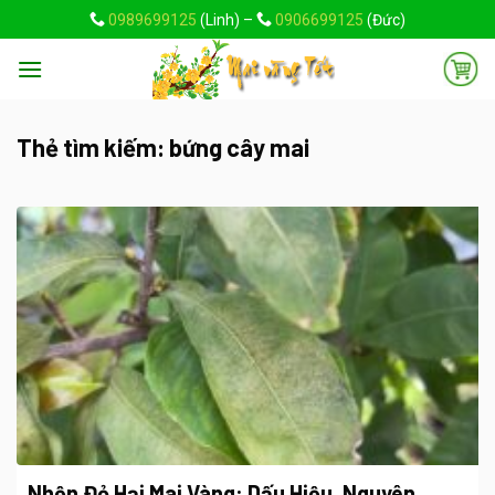
Skip
0989699125
(Linh) –
0906699125
(Đức)
to
content
Thẻ tìm kiếm:
bứng cây mai
Nhện Đỏ Hại Mai Vàng: Dấu Hiệu, Nguyên