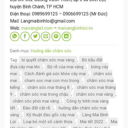
huyện Bình Chánh, TP HCM
Điện thoại: 0989699125 – 0906699125 (Mr Đức)
Mail: Langmaibinhloi@gmail.com
Web:
maivangtet.com
–
maivangbinhloi.vn
Danh mục:
Hướng dẫn chăm sóc
Tag:
bí quyết chăm sóc mai vàng
,
Bó bầu đất
đưa cây mai lên
,
Bộ rễ của mai vàng
,
bứng cây
mai
,
Cách đánh giá sức khỏe cây mai
,
chăm sóc
mai
,
cham soc mai con moi trong
,
chăm sóc mai
kiểng
,
chăm sóc mai tháng 8
,
chăm sóc mai tháng
9
,
chăm sóc mai trong chậu
,
chăm sóc mai vàng
,
chăm sóc phôi mai vàng
,
Công ty tnhh mai vàng
tết
,
Đào đất cắt rễ:
,
hướng dẫn chăm sóc mai
vàng
,
Kỹ thuật đào gốc cây mai
,
Làng Mai Bình
Lợi
,
Loại bỏ một số cành thừa
,
Mai tết 2022
,
Mai