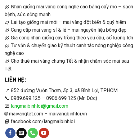
🌿 Nhân giống mai vàng công nghệ cao bằng cấy mô – sạch
bệnh, sức sống mạnh
🌿 Lai tạo giống mai mới – mai vàng đột biến & quý hiếm
🌿 Cung cấp mai vàng sỉ & lẻ – mai nguyên liệu bông đẹp
🌿 Gia công nhân giống cây trồng theo yêu cầu, số lượng lớn
🌿 Tư vấn & chuyển giao kỹ thuật canh tác nông nghiệp công
nghệ cao
🌿 Cho thuê mai vàng chưng Tết & nhận chăm sóc mai sau
Tết
LIÊN HỆ:
📍 852 đường Vườn Thơm, ấp 3, xã Bình Lợi, TP.HCM
📞 0989.699.125 – 0906.699.125 (Mr. Đức)
📧
langmaibinhloi@gmail.com
🌐 maivangtet.com – maivangbinhloi.vn
📘 facebook.com/langmaibinhloi