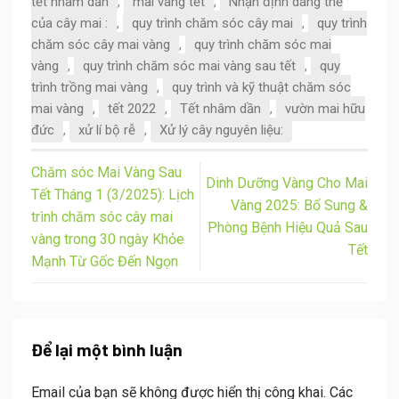
tết nhâm dần
,
mai vàng tết
,
Nhận định dáng thế
của cây mai :
,
quy trình chăm sóc cây mai
,
quy trình
chăm sóc cây mai vàng
,
quy trình chăm sóc mai
vàng
,
quy trình chăm sóc mai vàng sau tết
,
quy
trình trồng mai vàng
,
quy trình và kỹ thuật chăm sóc
mai vàng
,
tết 2022
,
Tết nhâm dần
,
vườn mai hữu
đức
,
xử lí bộ rễ
,
Xử lý cây nguyên liệu:
Chăm sóc Mai Vàng Sau
Dinh Dưỡng Vàng Cho Mai
Tết Tháng 1 (3/2025): Lịch
Vàng 2025: Bổ Sung &
trình chăm sóc cây mai
Phòng Bệnh Hiệu Quả Sau
vàng trong 30 ngày Khỏe
Tết
Mạnh Từ Gốc Đến Ngọn
Để lại một bình luận
Email của bạn sẽ không được hiển thị công khai.
Các