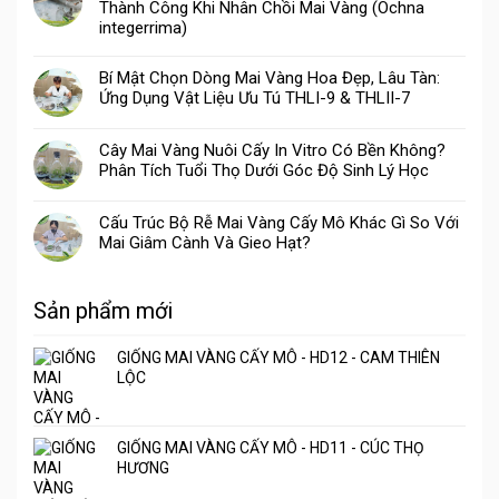
Thành Công Khi Nhân Chồi Mai Vàng (Ochna
integerrima)
Bí Mật Chọn Dòng Mai Vàng Hoa Đẹp, Lâu Tàn:
Ứng Dụng Vật Liệu Ưu Tú THLI-9 & THLII-7
Cây Mai Vàng Nuôi Cấy In Vitro Có Bền Không?
Phân Tích Tuổi Thọ Dưới Góc Độ Sinh Lý Học
Cấu Trúc Bộ Rễ Mai Vàng Cấy Mô Khác Gì So Với
Mai Giâm Cành Và Gieo Hạt?
Sản phẩm mới
GIỐNG MAI VÀNG CẤY MÔ - HD12 - CAM THIÊN
LỘC
GIỐNG MAI VÀNG CẤY MÔ - HD11 - CÚC THỌ
HƯƠNG