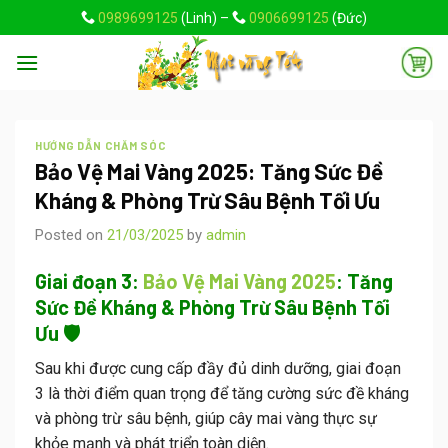
Skip
0989699125
(Linh) –
0906699125
(Đức)
to
content
HƯỚNG DẪN CHĂM SÓC
Bảo Vệ Mai Vàng 2025: Tăng Sức Đề
Kháng & Phòng Trừ Sâu Bệnh Tối Ưu
Posted on
21/03/2025
by
admin
Giai đoạn 3:
Bảo Vệ Mai Vàng 2025
: Tăng
Sức Đề Kháng & Phòng Trừ Sâu Bệnh Tối
Ưu 🛡️
Sau khi được cung cấp đầy đủ dinh dưỡng, giai đoạn
3 là thời điểm quan trọng để tăng cường sức đề kháng
và phòng trừ sâu bệnh, giúp cây mai vàng thực sự
khỏe mạnh và phát triển toàn diện.