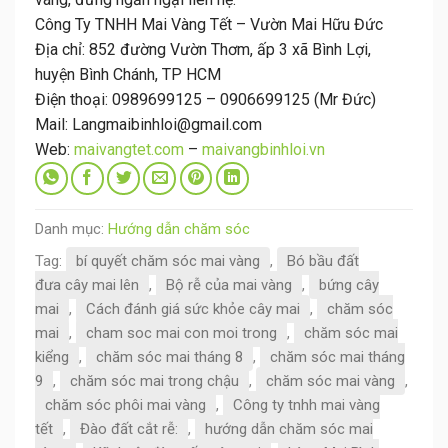
Công Ty TNHH Mai Vàng Tết – Vườn Mai Hữu Đức
Địa chỉ: 852 đường Vườn Thơm, ấp 3 xã Bình Lợi,
huyện Bình Chánh, TP HCM
Điện thoại: 0989699125 – 0906699125 (Mr Đức)
Mail: Langmaibinhloi@gmail.com
Web:
maivangtet.com
–
maivangbinhloi.vn
Danh mục:
Hướng dẫn chăm sóc
Tag:
bí quyết chăm sóc mai vàng
,
Bó bầu đất
đưa cây mai lên
,
Bộ rễ của mai vàng
,
bứng cây
mai
,
Cách đánh giá sức khỏe cây mai
,
chăm sóc
mai
,
cham soc mai con moi trong
,
chăm sóc mai
kiểng
,
chăm sóc mai tháng 8
,
chăm sóc mai tháng
9
,
chăm sóc mai trong chậu
,
chăm sóc mai vàng
,
chăm sóc phôi mai vàng
,
Công ty tnhh mai vàng
tết
,
Đào đất cắt rễ:
,
hướng dẫn chăm sóc mai