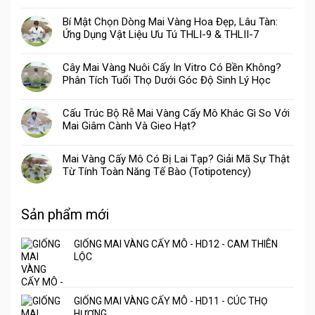
Bí Mật Chọn Dòng Mai Vàng Hoa Đẹp, Lâu Tàn:
Ứng Dụng Vật Liệu Ưu Tú THLI-9 & THLII-7
Cây Mai Vàng Nuôi Cấy In Vitro Có Bền Không?
Phân Tích Tuổi Thọ Dưới Góc Độ Sinh Lý Học
Cấu Trúc Bộ Rễ Mai Vàng Cấy Mô Khác Gì So Với
Mai Giâm Cành Và Gieo Hạt?
Mai Vàng Cấy Mô Có Bị Lai Tạp? Giải Mã Sự Thật
Từ Tính Toàn Năng Tế Bào (Totipotency)
Sản phẩm mới
GIỐNG MAI VÀNG CẤY MÔ - HD12 - CAM THIÊN
LỘC
GIỐNG MAI VÀNG CẤY MÔ - HD11 - CÚC THỌ
HƯƠNG