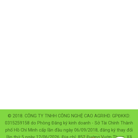
© 2018. CÔNG TY TNHH CÔNG NGHỆ CAO AGRIHD. GPĐKKD:
0315259158 do Phòng Đăng ký kinh doanh - Sở Tài Chính Thành
phố Hồ Chí Minh cấp lần đầu ngày 06/09/2018, đăng ký thay đổi
lần thứ 5 ngày 12/06/2026. Địa chỉ: 852 Đường Vườn Thơm, Xã