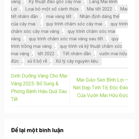
vàng
,
Kỹ thuật đào gốc cây mai
,
Làng Mai Bình
Lợi
,
Loại bỏ một số cành thừa
,
Mai tết 2022
,
Mai
tết nhâm dần
,
mai vàng tết
,
Nhận định dáng thế
của cây mai :
,
quy trình chăm sóc cây mai
,
quy trình
chăm sóc cây mai vàng
,
quy trình chăm sóc mai
vàng
,
quy trình chăm sóc mai vàng sau tết
,
quy
trình trồng mai vàng
,
quy trình và kỹ thuật chăm sóc
mai vàng
,
tết 2022
,
Tết nhâm dần
,
vườn mai hữu
đức
,
xử lí bộ rễ
,
Xử lý cây nguyên liệu:
Dinh Dưỡng Vàng Cho Mai
Mai Giảo Sen Bình Lợi –
Vàng 2025: Bổ Sung &
Nét Đẹp Tinh Tế, Độc Đáo
Phòng Bệnh Hiệu Quả Sau
Của Vườn Mai Hữu Đức
Tết
Để lại một bình luận