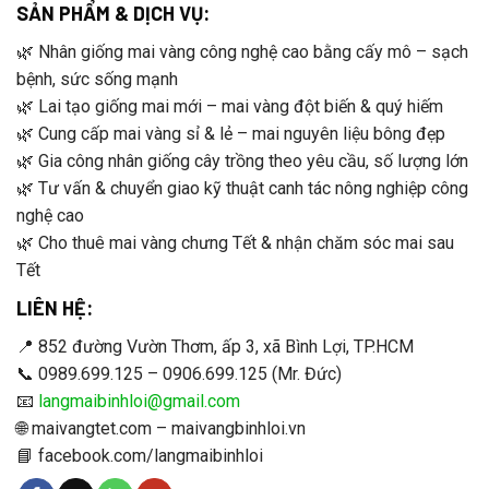
SẢN PHẨM & DỊCH VỤ:
🌿 Nhân giống mai vàng công nghệ cao bằng cấy mô – sạch
bệnh, sức sống mạnh
🌿 Lai tạo giống mai mới – mai vàng đột biến & quý hiếm
🌿 Cung cấp mai vàng sỉ & lẻ – mai nguyên liệu bông đẹp
🌿 Gia công nhân giống cây trồng theo yêu cầu, số lượng lớn
🌿 Tư vấn & chuyển giao kỹ thuật canh tác nông nghiệp công
nghệ cao
🌿 Cho thuê mai vàng chưng Tết & nhận chăm sóc mai sau
Tết
LIÊN HỆ:
📍 852 đường Vườn Thơm, ấp 3, xã Bình Lợi, TP.HCM
📞 0989.699.125 – 0906.699.125 (Mr. Đức)
📧
langmaibinhloi@gmail.com
🌐 maivangtet.com – maivangbinhloi.vn
📘 facebook.com/langmaibinhloi