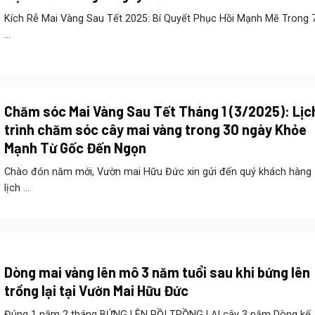
Kích Rễ Mai Vàng Sau Tết 2025: Bí Quyết Phục Hồi Mạnh Mẽ Trong 
...
Chăm sóc Mai Vàng Sau Tết Tháng 1 (3/2025): Lịc
trình chăm sóc cây mai vàng trong 30 ngày Khỏe
Mạnh Từ Gốc Đến Ngọn
Chào đón năm mới, Vườn mai Hữu Đức xin gửi đến quý khách hàng
lịch ...
Dòng mai vàng lên mô 3 năm tuổi sau khi bứng lên
trồng lại tại Vườn Mai Hữu Đức
Đúng 1 năm 2 tháng BỨNG LÊN RỒI TRỒNG LẠI cây 3 năm Dòng kế ..