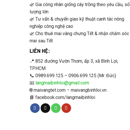
🌿 Gia công nhân giống cây trồng theo yêu cầu, số
lượng lớn
🌿 Tư vấn & chuyển giao kỹ thuật canh tác nông
nghiệp công nghệ cao
🌿 Cho thuê mai vàng chưng Tết & nhận chăm sóc
mai sau Tết
LIÊN HỆ:
📍 852 đường Vườn Thơm, ấp 3, xã Bình Lợi,
TP.HCM
📞 0989.699.125 – 0906.699.125 (Mr. Đức)
📧
langmaibinhloi@gmail.com
🌐 maivangtet.com – maivangbinhloi.vn
📘 facebook.com/langmaibinhloi