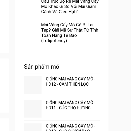
Cấu Trúc Bộ Rễ Mai Vàng Cấy
Mô Khác Gì So Với Mai Giâm
Cành Và Gieo Hạt?
Mai Vàng Cấy Mô Có Bị Lai
Tạp? Giải Mã Sự Thật Từ Tính
Toàn Năng Tế Bào
(Totipotency)
Sản phẩm mới
GIỐNG MAI VÀNG CẤY MÔ -
HD12 - CAM THIÊN LỘC
GIỐNG MAI VÀNG CẤY MÔ -
HD11 - CÚC THỌ HƯƠNG
GIỐNG MAI VÀNG CẤY MÔ -