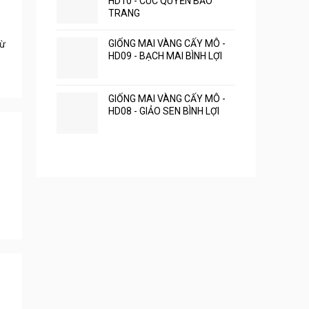
HD10 - CÚC QUYỀN BẢO
TRANG
GIỐNG MAI VÀNG CẤY MÔ -
rừ
HD09 - BẠCH MAI BÌNH LỢI
GIỐNG MAI VÀNG CẤY MÔ -
HD08 - GIẢO SEN BÌNH LỢI