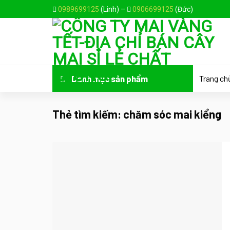
Skip
0989699125
(Linh) –
0906699125
(Đức)
to
content
Trang ch
Danh mục sản phẩm
Thẻ tìm kiếm:
chăm sóc mai kiểng