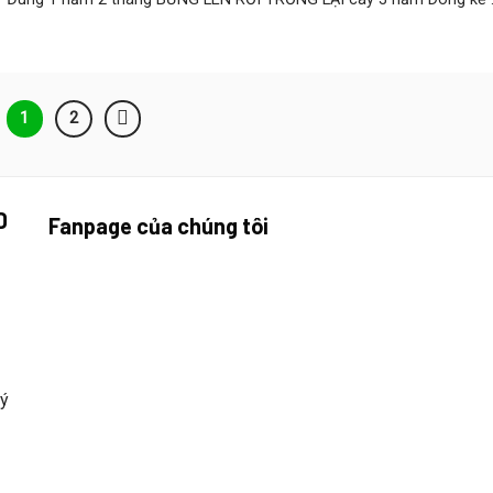
1
2
D
Fanpage của chúng tôi
uý