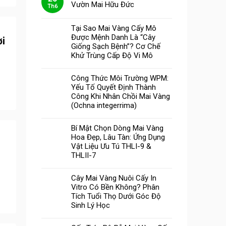
Vườn Mai Hữu Đức
Th6
Tại Sao Mai Vàng Cấy Mô
Được Mệnh Danh Là “Cây
ời
Giống Sạch Bệnh”? Cơ Chế
Khử Trùng Cấp Độ Vi Mô
Công Thức Môi Trường WPM:
Yếu Tố Quyết Định Thành
Công Khi Nhân Chồi Mai Vàng
(Ochna integerrima)
Bí Mật Chọn Dòng Mai Vàng
Hoa Đẹp, Lâu Tàn: Ứng Dụng
Vật Liệu Ưu Tú THLI-9 &
THLII-7
Cây Mai Vàng Nuôi Cấy In
Vitro Có Bền Không? Phân
Tích Tuổi Thọ Dưới Góc Độ
Sinh Lý Học