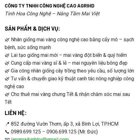
CÔNG TY TNHH CÔNG NGHỆ CAO AGRIHD
Tinh Hoa Công Nghệ – Nâng Tầm Mai Việt
SẢN PHẨM & DỊCH VỤ:
🌿 Nhân giống mai vàng công nghệ cao bằng cấy mô – sạch
bệnh, sức sống mạnh
🌿 Lai tạo giống mai mới – mai vàng đột biến & quý hiếm
🌿 Cung cấp mai vàng sỉ & lẻ – mai nguyên liệu bông đẹp
🌿 Gia công nhân giống cây trồng theo yêu cầu, số lượng lớn
🌿 Tư vấn & chuyển giao kỹ thuật canh tác nông nghiệp công
nghệ cao
🌿 Cho thuê mai vàng chưng Tết & nhận chăm sóc mai sau
Tết
LIÊN HỆ:
📍 852 đường Vườn Thơm, ấp 3, xã Bình Lợi, TP.HCM
📞 0989.699.125 – 0906.699.125 (Mr. Đức)
📧
langmaibinhloi@gmail.com