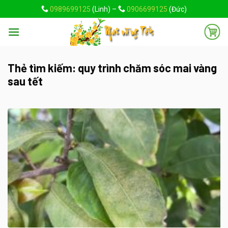
Skip
0989699125
(Linh) –
0906699125
(Đức)
to
content
Thẻ tìm kiếm:
quy trình chăm sóc mai vàng
sau tết