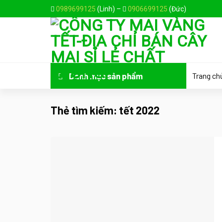
Skip
0989699125
(Linh) –
0906699125
(Đức)
to
content
Trang ch
Danh mục sản phẩm
Thẻ tìm kiếm:
tết 2022