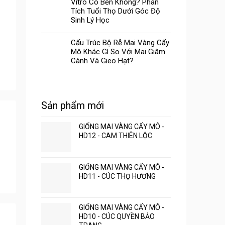
Vitro Có Bền Không? Phân
Tích Tuổi Thọ Dưới Góc Độ
Sinh Lý Học
Cấu Trúc Bộ Rễ Mai Vàng Cấy
Mô Khác Gì So Với Mai Giâm
Cành Và Gieo Hạt?
Sản phẩm mới
GIỐNG MAI VÀNG CẤY MÔ -
HD12 - CAM THIÊN LỘC
GIỐNG MAI VÀNG CẤY MÔ -
HD11 - CÚC THỌ HƯƠNG
GIỐNG MAI VÀNG CẤY MÔ -
HD10 - CÚC QUYỀN BẢO