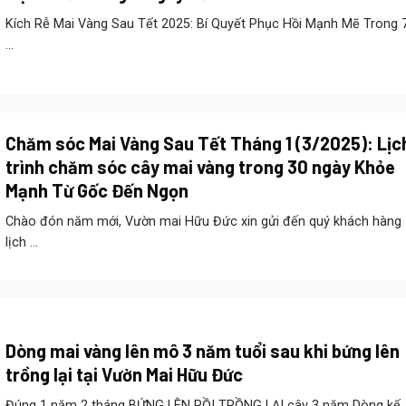
Kích Rễ Mai Vàng Sau Tết 2025: Bí Quyết Phục Hồi Mạnh Mẽ Trong 
...
Chăm sóc Mai Vàng Sau Tết Tháng 1 (3/2025): Lịc
trình chăm sóc cây mai vàng trong 30 ngày Khỏe
Mạnh Từ Gốc Đến Ngọn
Chào đón năm mới, Vườn mai Hữu Đức xin gửi đến quý khách hàng
lịch ...
Dòng mai vàng lên mô 3 năm tuổi sau khi bứng lên
trồng lại tại Vườn Mai Hữu Đức
Đúng 1 năm 2 tháng BỨNG LÊN RỒI TRỒNG LẠI cây 3 năm Dòng kế ..