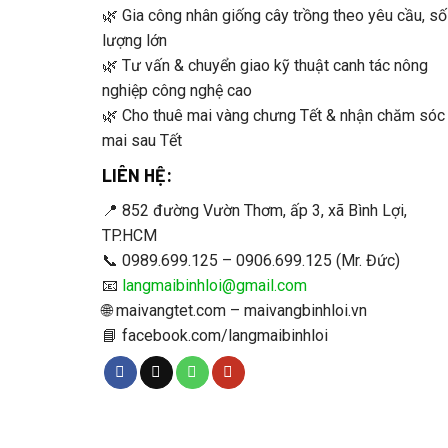
🌿 Gia công nhân giống cây trồng theo yêu cầu, số
lượng lớn
🌿 Tư vấn & chuyển giao kỹ thuật canh tác nông
nghiệp công nghệ cao
🌿 Cho thuê mai vàng chưng Tết & nhận chăm sóc
mai sau Tết
LIÊN HỆ:
📍 852 đường Vườn Thơm, ấp 3, xã Bình Lợi,
TP.HCM
📞 0989.699.125 – 0906.699.125 (Mr. Đức)
📧
langmaibinhloi@gmail.com
🌐 maivangtet.com – maivangbinhloi.vn
📘 facebook.com/langmaibinhloi