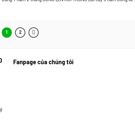
1
2
D
Fanpage của chúng tôi
uý