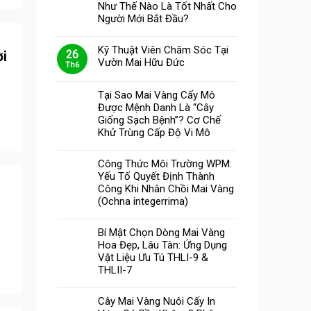
Như Thế Nào Là Tốt Nhất Cho
Người Mới Bắt Đầu?
Kỹ Thuật Viên Chăm Sóc Tại
ời
26
Vườn Mai Hữu Đức
Th6
Tại Sao Mai Vàng Cấy Mô
Được Mệnh Danh Là “Cây
Giống Sạch Bệnh”? Cơ Chế
Khử Trùng Cấp Độ Vi Mô
Công Thức Môi Trường WPM:
Yếu Tố Quyết Định Thành
Công Khi Nhân Chồi Mai Vàng
(Ochna integerrima)
Bí Mật Chọn Dòng Mai Vàng
Hoa Đẹp, Lâu Tàn: Ứng Dụng
Vật Liệu Ưu Tú THLI-9 &
THLII-7
Cây Mai Vàng Nuôi Cấy In